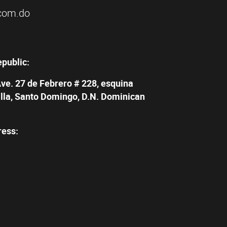
com.do
epublic:
Ave. 27 de Febrero # 228, esquina
illa, Santo Domingo, D.N. Dominican
ress: